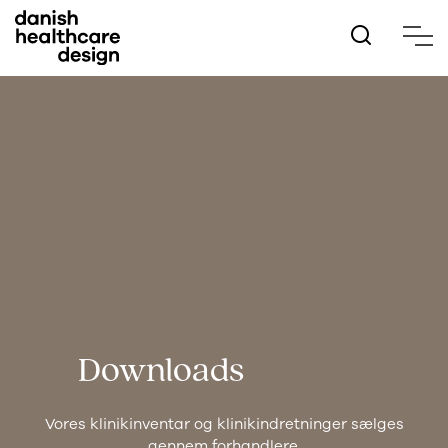
Hop
til
hovedindhold
Downloads
Vores klinikinventar og klinikindretninger sælges
gennem forhandlere.